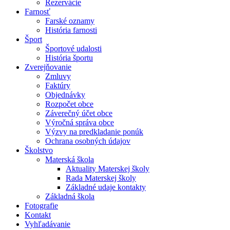
Rezervácie
Farnosť
Farské oznamy
História farnosti
Šport
Športové udalosti
História športu
Zverejňovanie
Zmluvy
Faktúry
Objednávky
Rozpočet obce
Záverečný účet obce
Výročná správa obce
Výzvy na predkladanie ponúk
Ochrana osobných údajov
Školstvo
Materská škola
Aktuality Materskej školy
Rada Materskej školy
Základné udaje kontakty
Základná škola
Fotografie
Kontakt
Vyhľadávanie