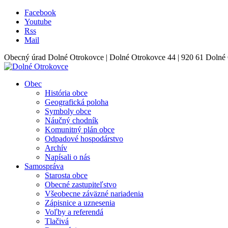
Facebook
Youtube
Rss
Mail
Obecný úrad Dolné Otrokovce | Dolné Otrokovce 44 | 920 61 Dolné 
Obec
História obce
Geografická poloha
Symboly obce
Náučný chodník
Komunitný plán obce
Odpadové hospodárstvo
Archív
Napísali o nás
Samospráva
Starosta obce
Obecné zastupiteľstvo
Všeobecne záväzné nariadenia
Zápisnice a uznesenia
Voľby a referendá
Tlačivá