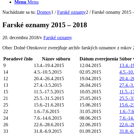
Menu
Menu
Nachádzate sa tu:
Domov
1
/
Farské oznamy
2
/
Farské oznamy 2015 
Farské oznamy 2015 – 2018
20. decembra 2018
/
v
Farské oznamy
Obec Dolné Otrokovce zverejňuje archív farských oznamov z rokov 
Poradové číslo
Názov súboru
Dátum zverejnenia
Súbor 
9
13.4.-19.4.2015
12.04.2015
13.4.-1
14
4.5.-10.5.2015
02.05.2015
4.5.-10
12
20.4.-26.4.2015
19.04.2015
20.4.-2
13
27.4.-3.5.2015
26.04.2015
27.4.-3
15
11.5.-17.5.2015
10.05.2015
11.5.-1
21
25.5.-31.5.2015
25.05.2015
25.5.-3
25
15.6.-21.6.2015
15.06.2015
15.6.-2
22
1.6.-7.6.2015
31.05.2015
1.6.-7.
24
7.6.-14.6.2015
08.06.2015
7.6.-14
26
22.6.-28.6.2015
22.06.2015
22.6.-2
33
31.8.-6.9.2015
01.09.2015
31.8.-6