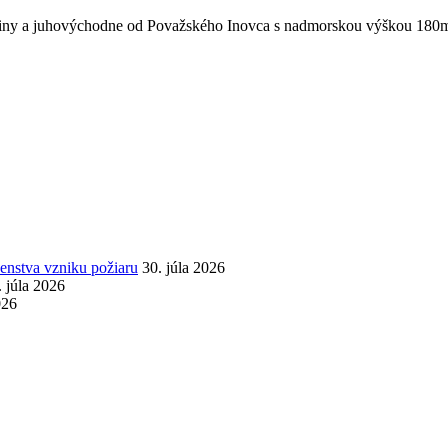
katiny a juhovýchodne od Považského Inovca s nadmorskou výškou 180
nstva vzniku požiaru
30. júla 2026
. júla 2026
026