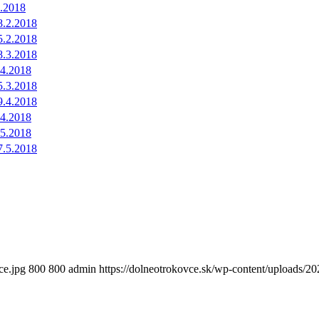
1.2018
8.2.2018
5.2.2018
8.3.2018
.4.2018
5.3.2018
9.4.2018
.4.2018
.5.2018
7.5.2018
ce.jpg
800
800
admin
https://dolneotrokovce.sk/wp-content/uploads/2