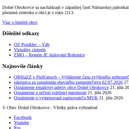
Dolné Otrokovce sa nachádzajú v západnej časti Nitrianskej pahor
písomná zmienka o obci je z roku 1113.
Viac o histórii obce
Dôležité odkazy
OZ Poniklec – Váh
Virtuálny cintorín
ZMO – Región JE Jaslovské Bohunice
Najnovšie články
ORHaZZ v Piešťanoch – Vyhlásenie času zvýšeného nebezpeče
zápisnica za zasadnutia obecného zastupiteľstva 02.07.2026
27
Oznámenie emailovej adresy obce Dolné Otrokovce
21. júla 2
Oznámenie o určení volebnej miestnosti
21. júla 2026
Oznámenie o vymenovaní zapisovateľa MVK
21. júla 2026
© Obec Dolné Otrokovce - Všetky práva vyhradené
Facebook
Youtube
Rss