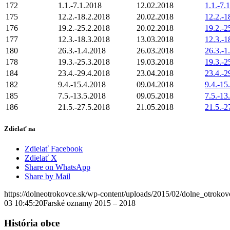
172
1.1.-7.1.2018
12.02.2018
1.1.-7.
175
12.2.-18.2.2018
20.02.2018
12.2.-1
176
19.2.-25.2.2018
20.02.2018
19.2.-2
177
12.3.-18.3.2018
13.03.2018
12.3.-1
180
26.3.-1.4.2018
26.03.2018
26.3.-1
178
19.3.-25.3.2018
19.03.2018
19.3.-2
184
23.4.-29.4.2018
23.04.2018
23.4.-2
182
9.4.-15.4.2018
09.04.2018
9.4.-15
185
7.5.-13.5.2018
09.05.2018
7.5.-13
186
21.5.-27.5.2018
21.05.2018
21.5.-2
Zdielať na
Zdielať Facebook
Zdielať X
Share on WhatsApp
Share by Mail
https://dolneotrokovce.sk/wp-content/uploads/2015/02/dolne_otrokov
03 10:45:20
Farské oznamy 2015 – 2018
História obce