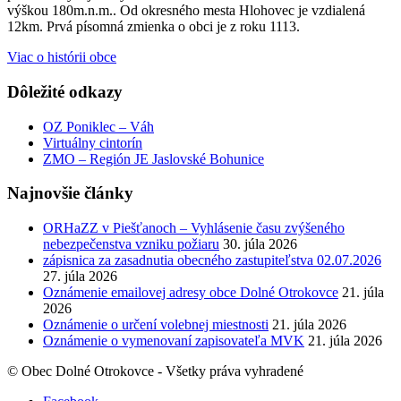
výškou 180m.n.m.. Od okresného mesta Hlohovec je vzdialená
12km. Prvá písomná zmienka o obci je z roku 1113.
Viac o histórii obce
Dôležité odkazy
OZ Poniklec – Váh
Virtuálny cintorín
ZMO – Región JE Jaslovské Bohunice
Najnovšie články
ORHaZZ v Piešťanoch – Vyhlásenie času zvýšeného
nebezpečenstva vzniku požiaru
30. júla 2026
zápisnica za zasadnutia obecného zastupiteľstva 02.07.2026
27. júla 2026
Oznámenie emailovej adresy obce Dolné Otrokovce
21. júla
2026
Oznámenie o určení volebnej miestnosti
21. júla 2026
Oznámenie o vymenovaní zapisovateľa MVK
21. júla 2026
© Obec Dolné Otrokovce - Všetky práva vyhradené