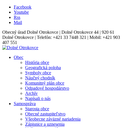
Facebook
Youtube
Rss
Mail
Obecný úrad Dolné Otrokovce | Dolné Otrokovce 44 | 920 61
Dolné Otrokovce | Telefón: +421 33 7448 321 | Mobil: +421 903
407 551
Obec
História obce
Geografická poloha
Symboly obce
Náučný chodník
Komunitný plán obce
Odpadové hospodárstvo
Archív
Napísali o nás
Samospráva
Starosta obce
Obecné zastupiteľstvo
Všeobecne záväzné nariadenia
Zápisnice a uznesenia