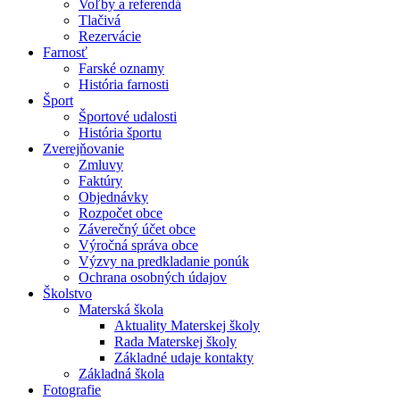
Voľby a referendá
Tlačivá
Rezervácie
Farnosť
Farské oznamy
História farnosti
Šport
Športové udalosti
História športu
Zverejňovanie
Zmluvy
Faktúry
Objednávky
Rozpočet obce
Záverečný účet obce
Výročná správa obce
Výzvy na predkladanie ponúk
Ochrana osobných údajov
Školstvo
Materská škola
Aktuality Materskej školy
Rada Materskej školy
Základné udaje kontakty
Základná škola
Fotografie