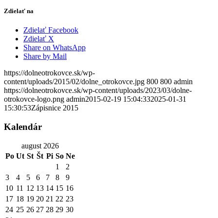
Zdielať na
Zdielať Facebook
Zdielať X
Share on WhatsApp
Share by Mail
https://dolneotrokovce.sk/wp-
content/uploads/2015/02/dolne_otrokovce.jpg
800
800
admin
https://dolneotrokovce.sk/wp-content/uploads/2023/03/dolne-
otrokovce-logo.png
admin
2015-02-19 15:04:33
2025-01-31
15:30:53
Zápisnice 2015
Kalendár
august 2026
Po
Ut
St
Št
Pi
So
Ne
1
2
3
4
5
6
7
8
9
10
11
12
13
14
15
16
17
18
19
20
21
22
23
24
25
26
27
28
29
30