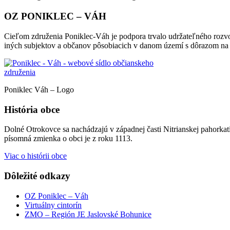
OZ PONIKLEC – VÁH
Cieľom združenia Poniklec-Váh je podpora trvalo udržateľného rozvo
iných subjektov a občanov pôsobiacich v danom území s dôrazom na o
Poniklec Váh – Logo
História obce
Dolné Otrokovce sa nachádzajú v západnej časti Nitrianskej pahor
písomná zmienka o obci je z roku 1113.
Viac o histórii obce
Dôležité odkazy
OZ Poniklec – Váh
Virtuálny cintorín
ZMO – Región JE Jaslovské Bohunice