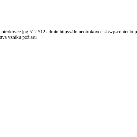
_otrokovce.jpg
512
512
admin
https://dolneotrokovce.sk/wp-content/u
tva vzniku požiaru