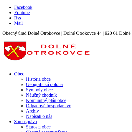
Facebook
Youtube
Rss
Mail
Obecný úrad Dolné Otrokovce | Dolné Otrokovce 44 | 920 61 Dolné 
Obec
História obce
Geografická poloha
Symboly obce
Náučný chodník
Komunitný plán obce
Odpadové hospodárstvo
Archív
Napísali o nás
Samospráva
Starosta obce