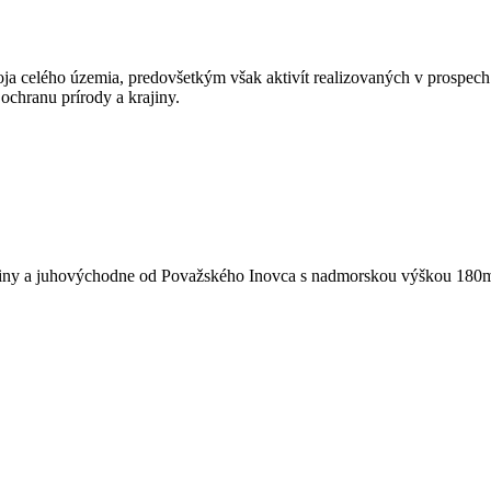
ja celého územia, predovšetkým však aktivít realizovaných v prospech 
chranu prírody a krajiny.
katiny a juhovýchodne od Považského Inovca s nadmorskou výškou 180