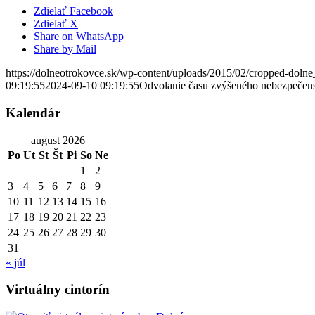
Zdielať Facebook
Zdielať X
Share on WhatsApp
Share by Mail
https://dolneotrokovce.sk/wp-content/uploads/2015/02/cropped-dolne
09:19:55
2024-09-10 09:19:55
Odvolanie času zvýšeného nebezpečens
Kalendár
august 2026
Po
Ut
St
Št
Pi
So
Ne
1
2
3
4
5
6
7
8
9
10
11
12
13
14
15
16
17
18
19
20
21
22
23
24
25
26
27
28
29
30
31
« júl
Virtuálny cintorín