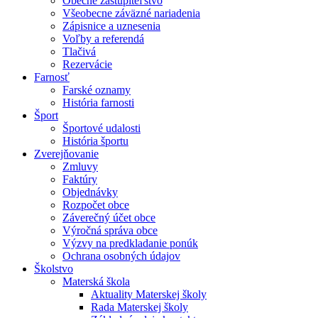
Obecné zastupiteľstvo
Všeobecne záväzné nariadenia
Zápisnice a uznesenia
Voľby a referendá
Tlačivá
Rezervácie
Farnosť
Farské oznamy
História farnosti
Šport
Športové udalosti
História športu
Zverejňovanie
Zmluvy
Faktúry
Objednávky
Rozpočet obce
Záverečný účet obce
Výročná správa obce
Výzvy na predkladanie ponúk
Ochrana osobných údajov
Školstvo
Materská škola
Aktuality Materskej školy
Rada Materskej školy