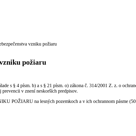
ebezpečenstva vzniku požiaru
vzniku požiaru
ade s § 4 písm. b) a s § 21 písm. o) zákona č. 314/2001 Z. z. o ochran
j prevencii v znení neskorších predpisov.
ARU na lesných pozemkoch a v ich ochrannom pásme (50 m od 