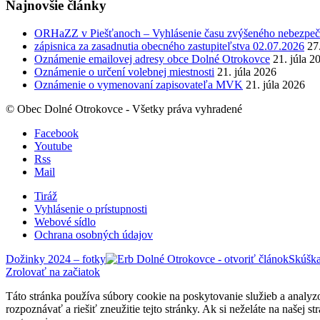
Najnovšie články
ORHaZZ v Piešťanoch – Vyhlásenie času zvýšeného nebezpeče
zápisnica za zasadnutia obecného zastupiteľstva 02.07.2026
27
Oznámenie emailovej adresy obce Dolné Otrokovce
21. júla 2
Oznámenie o určení volebnej miestnosti
21. júla 2026
Oznámenie o vymenovaní zapisovateľa MVK
21. júla 2026
© Obec Dolné Otrokovce - Všetky práva vyhradené
Facebook
Youtube
Rss
Mail
Tiráž
Vyhlásenie o prístupnosti
Webové sídlo
Ochrana osobných údajov
Dožinky 2024 – fotky
Skúška
Zrolovať na začiatok
Táto stránka používa súbory cookie na poskytovanie služieb a analyz
rozpoznávať a riešiť zneužitie tejto stránky. Ak si neželáte na našej 