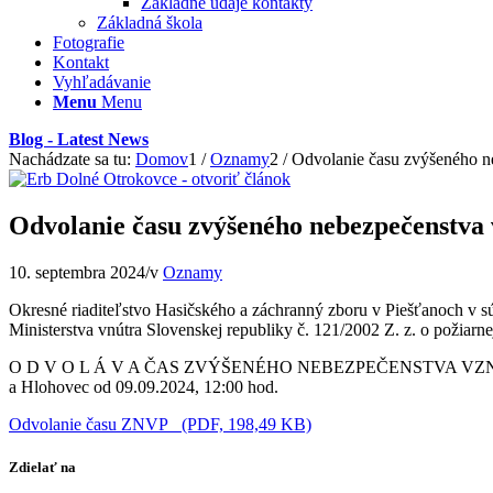
Základné udaje kontakty
Základná škola
Fotografie
Kontakt
Vyhľadávanie
Menu
Menu
Blog - Latest News
Nachádzate sa tu:
Domov
1
/
Oznamy
2
/
Odvolanie času zvýšeného n
Odvolanie času zvýšeného nebezpečenstva 
10. septembra 2024
/
v
Oznamy
Okresné riaditeľstvo Hasičského a záchranný zboru v Piešťanoch v súl
Ministerstva vnútra Slovenskej republiky č. 121/2002 Z. z. o požiarne
O D V O L Á V A ČAS ZVÝŠENÉHO NEBEZPEČENSTVA VZNIKU POŽI
a Hlohovec od 09.09.2024, 12:00 hod.
Odvolanie času ZNVP_ (PDF, 198,49 KB)
Zdielať na