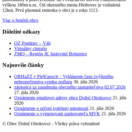
výškou 180m.n.m.. Od okresného mesta Hlohovec je vzdialená
12km. Prvá písomná zmienka o obci je z roku 1113.
Viac o histórii obce
Dôležité odkazy
OZ Poniklec – Váh
Virtuálny cintorín
ZMO – Región JE Jaslovské Bohunice
Najnovšie články
ORHaZZ v Piešťanoch – Vyhlásenie času zvýšeného
nebezpečenstva vzniku požiaru
30. júla 2026
zápisnica za zasadnutia obecného zastupiteľstva 02.07.2026
27. júla 2026
Oznámenie emailovej adresy obce Dolné Otrokovce
21. júla
2026
Oznámenie o určení volebnej miestnosti
21. júla 2026
Oznámenie o vymenovaní zapisovateľa MVK
21. júla 2026
© Obec Dolné Otrokovce - Všetky práva vyhradené