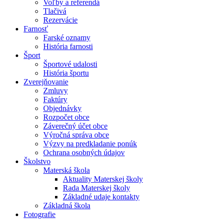
Voľby a referendá
Tlačivá
Rezervácie
Farnosť
Farské oznamy
História farnosti
Šport
Športové udalosti
História športu
Zverejňovanie
Zmluvy
Faktúry
Objednávky
Rozpočet obce
Záverečný účet obce
Výročná správa obce
Výzvy na predkladanie ponúk
Ochrana osobných údajov
Školstvo
Materská škola
Aktuality Materskej školy
Rada Materskej školy
Základné udaje kontakty
Základná škola
Fotografie