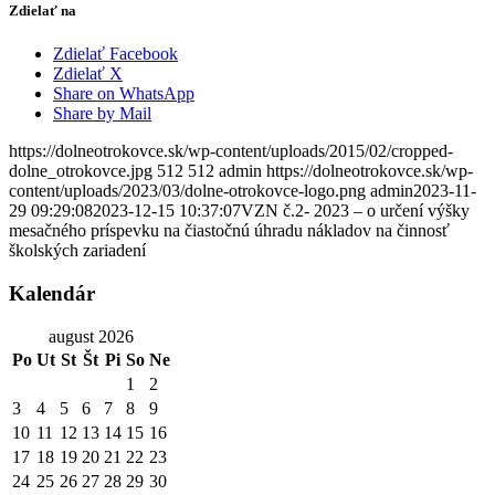
Zdielať na
Zdielať Facebook
Zdielať X
Share on WhatsApp
Share by Mail
https://dolneotrokovce.sk/wp-content/uploads/2015/02/cropped-
dolne_otrokovce.jpg
512
512
admin
https://dolneotrokovce.sk/wp-
content/uploads/2023/03/dolne-otrokovce-logo.png
admin
2023-11-
29 09:29:08
2023-12-15 10:37:07
VZN č.2- 2023 – o určení výšky
mesačného príspevku na čiastočnú úhradu nákladov na činnosť
školských zariadení
Kalendár
august 2026
Po
Ut
St
Št
Pi
So
Ne
1
2
3
4
5
6
7
8
9
10
11
12
13
14
15
16
17
18
19
20
21
22
23
24
25
26
27
28
29
30