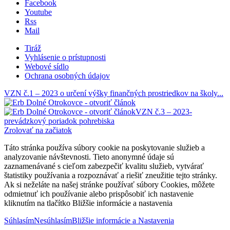
Facebook
Youtube
Rss
Mail
Tiráž
Vyhlásenie o prístupnosti
Webové sídlo
Ochrana osobných údajov
VZN č.1 – 2023 o určení výšky finančných prostriedkov na školy...
VZN č.3 – 2023-
prevádzkový poriadok pohrebiska
Zrolovať na začiatok
Táto stránka používa súbory cookie na poskytovanie služieb a
analyzovanie návštevnosti. Tieto anonymné údaje sú
zaznamenávané s cieľom zabezpečiť kvalitu služieb, vytvárať
štatistiky používania a rozpoznávať a riešiť zneužitie tejto stránky.
Ak si neželáte na našej stránke používať súbory Cookies, môžete
odmietnuť ich používanie alebo prispôsobiť ich nastavenie
kliknutím na tlačítko Bližšie informácie a nastavenia
Súhlasím
Nesúhlasím
Bližšie informácie a Nastavenia