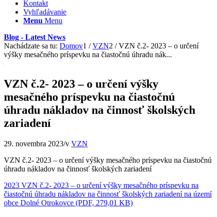
Kontakt
Vyhľadávanie
Menu
Menu
Blog - Latest News
Nachádzate sa tu:
Domov
1
/
VZN
2
/
VZN č.2- 2023 – o určení
výšky mesačného príspevku na čiastočnú úhradu nák...
VZN č.2- 2023 – o určení výšky
mesačného príspevku na čiastočnú
úhradu nákladov na činnosť školských
zariadení
29. novembra 2023
/
v
VZN
VZN č.2- 2023 – o určení výšky mesačného príspevku na čiastočnú
úhradu nákladov na činnosť školských zariadení
2023 VZN č.2- 2023 – o určení výšky mesačného príspevku na
čiastočnú úhradu nákladov na činnosť školských zariadení na území
obce Dolné Otrokovce (PDF, 279,01 KB)