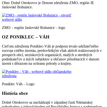
Obec Dolné Otrokovce je členom združenia ZMO, región JE
Jaslovské Bohunice.
ZMO – región Jaslovské Bohunice – logo
OZ PONIKLEC – VÁH
Cieľom združenia Poniklec-Váh je podpora trvalo udržateľného
rozvoja celého územia, predovšetkým však aktivít realizovaných v
prospech obcí, neziskových organizácií, malých a stredných
podnikateľov a iných subjektov a občanov pôsobiacich v danom
území s dôrazom na ochranu prírody a krajiny.
Poniklec Váh – Logo
História obce
Dolné Otrokovce sa nachádzajú v západnej časti Nitrianskej
pahorkatiny a juhovýchodne od Považského Inovca s nadmorskou