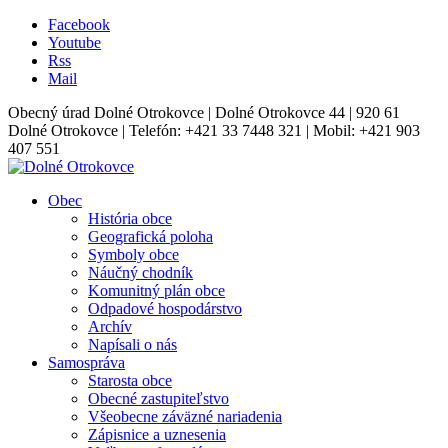
Facebook
Youtube
Rss
Mail
Obecný úrad Dolné Otrokovce | Dolné Otrokovce 44 | 920 61
Dolné Otrokovce | Telefón: +421 33 7448 321 | Mobil: +421 903
407 551
Obec
História obce
Geografická poloha
Symboly obce
Náučný chodník
Komunitný plán obce
Odpadové hospodárstvo
Archív
Napísali o nás
Samospráva
Starosta obce
Obecné zastupiteľstvo
Všeobecne záväzné nariadenia
Zápisnice a uznesenia