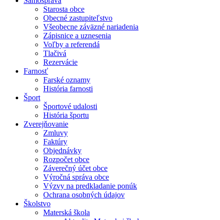
Samospráva
Starosta obce
Obecné zastupiteľstvo
Všeobecne záväzné nariadenia
Zápisnice a uznesenia
Voľby a referendá
Tlačivá
Rezervácie
Farnosť
Farské oznamy
História farnosti
Šport
Športové udalosti
História športu
Zverejňovanie
Zmluvy
Faktúry
Objednávky
Rozpočet obce
Záverečný účet obce
Výročná správa obce
Výzvy na predkladanie ponúk
Ochrana osobných údajov
Školstvo
Materská škola