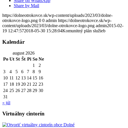
Share on WhatsApp
Share by Mail
https://dolneotrokovce.sk/wp-content/uploads/2023/03/dolne-
otrokovce-logo.png
0
0
admin
https://dolneotrokovce.sk/wp-
content/uploads/2023/03/dolne-otrokovce-logo.png
admin
2015-02-
19 12:47:57
2018-05-30 15:28:04
Komunitný plán služieb
Kalendár
august 2026
Po
Ut
St
Št
Pi
So
Ne
1
2
3
4
5
6
7
8
9
10
11
12
13
14
15
16
17
18
19
20
21
22
23
24
25
26
27
28
29
30
31
« júl
Virtuálny cintorín