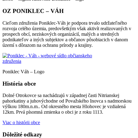
OZ PONIKLEC – VÁH
Cieľom združenia Poniklec-Váh je podpora trvalo udržateľného
rozvoja celého územia, predovšetkým však aktivít realizovaných v
prospech obcí, neziskových organizácií, malých a stredných
podnikateľov a iných subjektov a občanov pôsobiacich v danom
území s dôrazom na ochranu prírody a krajiny.
Poniklec Váh – Logo
História obce
Dolné Otrokovce sa nachádzajú v západnej časti Nitrianskej
pahorkatiny a juhovýchodne od Považského Inovca s nadmorskou
výškou 180m.n.m.. Od okresného mesta Hlohovec je vzdialená
12km. Prvá písomná zmienka o obci je z roku 1113.
Viac o histórii obce
Dôležité odkazy