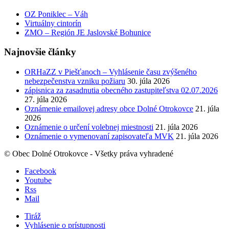
OZ Poniklec – Váh
Virtuálny cintorín
ZMO – Región JE Jaslovské Bohunice
Najnovšie články
ORHaZZ v Piešťanoch – Vyhlásenie času zvýšeného
nebezpečenstva vzniku požiaru
30. júla 2026
zápisnica za zasadnutia obecného zastupiteľstva 02.07.2026
27. júla 2026
Oznámenie emailovej adresy obce Dolné Otrokovce
21. júla
2026
Oznámenie o určení volebnej miestnosti
21. júla 2026
Oznámenie o vymenovaní zapisovateľa MVK
21. júla 2026
© Obec Dolné Otrokovce - Všetky práva vyhradené
Facebook
Youtube
Rss
Mail
Tiráž
Vyhlásenie o prístupnosti