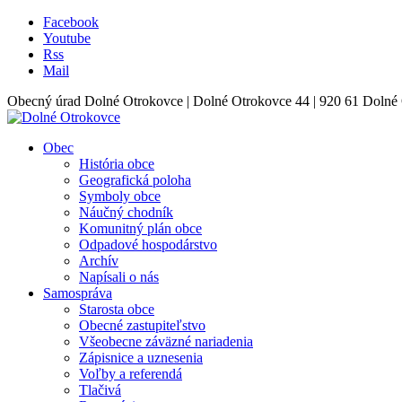
Facebook
Youtube
Rss
Mail
Obecný úrad Dolné Otrokovce | Dolné Otrokovce 44 | 920 61 Dolné 
Obec
História obce
Geografická poloha
Symboly obce
Náučný chodník
Komunitný plán obce
Odpadové hospodárstvo
Archív
Napísali o nás
Samospráva
Starosta obce
Obecné zastupiteľstvo
Všeobecne záväzné nariadenia
Zápisnice a uznesenia
Voľby a referendá
Tlačivá