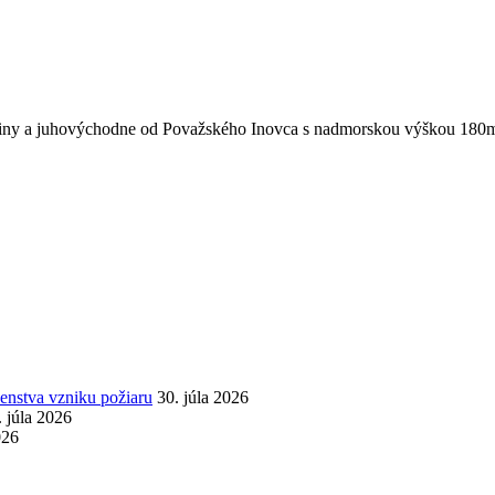
katiny a juhovýchodne od Považského Inovca s nadmorskou výškou 180
nstva vzniku požiaru
30. júla 2026
. júla 2026
026