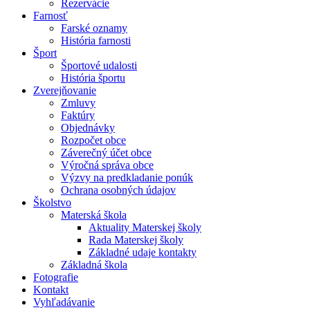
Rezervácie
Farnosť
Farské oznamy
História farnosti
Šport
Športové udalosti
História športu
Zverejňovanie
Zmluvy
Faktúry
Objednávky
Rozpočet obce
Záverečný účet obce
Výročná správa obce
Výzvy na predkladanie ponúk
Ochrana osobných údajov
Školstvo
Materská škola
Aktuality Materskej školy
Rada Materskej školy
Základné udaje kontakty
Základná škola
Fotografie
Kontakt
Vyhľadávanie