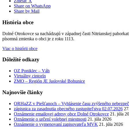
Zdielať X
Share on WhatsApp
Share by Mail
História obce
Dolné Otrokovce sa nachádzajú v západnej časti Nitrianskej pahor
písomná zmienka o obci je z roku 1113.
Viac o histórii obce
Dôležité odkazy
OZ Poniklec – Váh
Virtuálny cintorín
ZMO – Región JE Jaslovské Bohunice
Najnovšie články
ORHaZZ v Piešťanoch – Vyhlásenie času zvýšeného nebezpeče
zápisnica za zasadnutia obecného zastupiteľstva 02.07.2026
27
Oznámenie emailovej adresy obce Dolné Otrokovce
21. júla 2
Oznámenie o určení volebnej miestnosti
21. júla 2026
Oznámenie o vymenovaní zapisovateľa MVK
21. júla 2026