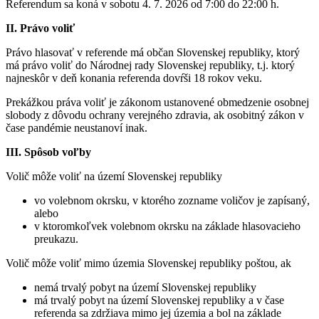
Referendum sa koná v sobotu 4. 7. 2026 od 7:00 do 22:00 h.
II. Právo voliť
Právo hlasovať v referende má občan Slovenskej republiky, ktorý
má právo voliť do Národnej rady Slovenskej republiky, t.j. ktorý
najneskôr v deň konania referenda dovŕši 18 rokov veku.
Prekážkou práva voliť je zákonom ustanovené obmedzenie osobnej
slobody z dôvodu ochrany verejného zdravia, ak osobitný zákon v
čase pandémie neustanoví inak.
III. Spôsob voľby
Volič môže voliť na území Slovenskej republiky
vo volebnom okrsku, v ktorého zozname voličov je zapísaný,
alebo
v ktoromkoľvek volebnom okrsku na základe hlasovacieho
preukazu.
Volič môže voliť mimo územia Slovenskej republiky poštou, ak
nemá trvalý pobyt na území Slovenskej republiky
má trvalý pobyt na území Slovenskej republiky a v čase
referenda sa zdržiava mimo jej územia a bol na základe