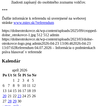
žiadosti zapísaný do osobitného zoznamu voličov.
***
Ďalšie informácie k referendu sú uverejnené na webovej
stránke
www.minv.sk/?referendum
https://dolneotrokovce.sk/wp-content/uploads/2025/09/cropped-
dolne_otrokovce-1.jpg
512
512
admin
https://dolneotrokovce.sk/wp-content/uploads/2023/03/dolne-
otrokovce-logo.png
admin
2026-04-23 13:06:46
2026-04-23
13:07:02
Referendum 04.07.2026 – Informácia o podmienkach
práva hlasovať v referende
Kalendár
apríl 2026
Po
Ut
St
Št
Pi
So
Ne
1
2
3
4
5
6
7
8
9
10
11
12
13
14
15
16
17
18
19
20
21
22
23
24
25
26
27
28
29
30