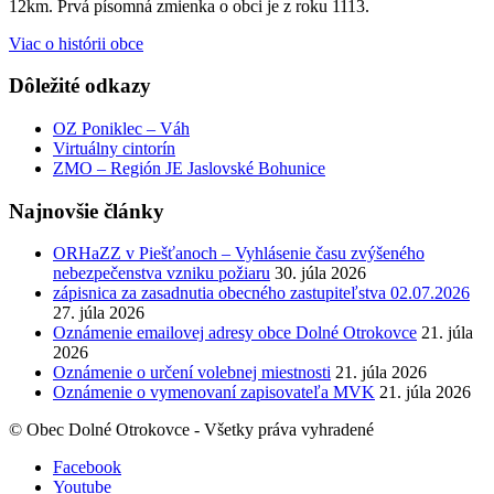
12km. Prvá písomná zmienka o obci je z roku 1113.
Viac o histórii obce
Dôležité odkazy
OZ Poniklec – Váh
Virtuálny cintorín
ZMO – Región JE Jaslovské Bohunice
Najnovšie články
ORHaZZ v Piešťanoch – Vyhlásenie času zvýšeného
nebezpečenstva vzniku požiaru
30. júla 2026
zápisnica za zasadnutia obecného zastupiteľstva 02.07.2026
27. júla 2026
Oznámenie emailovej adresy obce Dolné Otrokovce
21. júla
2026
Oznámenie o určení volebnej miestnosti
21. júla 2026
Oznámenie o vymenovaní zapisovateľa MVK
21. júla 2026
© Obec Dolné Otrokovce - Všetky práva vyhradené
Facebook
Youtube