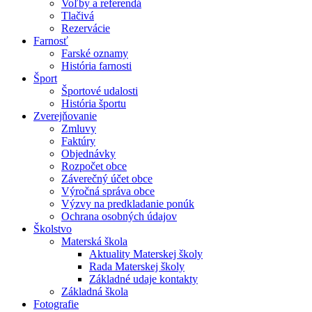
Voľby a referendá
Tlačivá
Rezervácie
Farnosť
Farské oznamy
História farnosti
Šport
Športové udalosti
História športu
Zverejňovanie
Zmluvy
Faktúry
Objednávky
Rozpočet obce
Záverečný účet obce
Výročná správa obce
Výzvy na predkladanie ponúk
Ochrana osobných údajov
Školstvo
Materská škola
Aktuality Materskej školy
Rada Materskej školy
Základné udaje kontakty
Základná škola
Fotografie