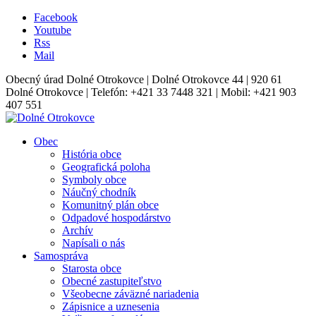
Facebook
Youtube
Rss
Mail
Obecný úrad Dolné Otrokovce | Dolné Otrokovce 44 | 920 61
Dolné Otrokovce | Telefón: +421 33 7448 321 | Mobil: +421 903
407 551
Obec
História obce
Geografická poloha
Symboly obce
Náučný chodník
Komunitný plán obce
Odpadové hospodárstvo
Archív
Napísali o nás
Samospráva
Starosta obce
Obecné zastupiteľstvo
Všeobecne záväzné nariadenia
Zápisnice a uznesenia