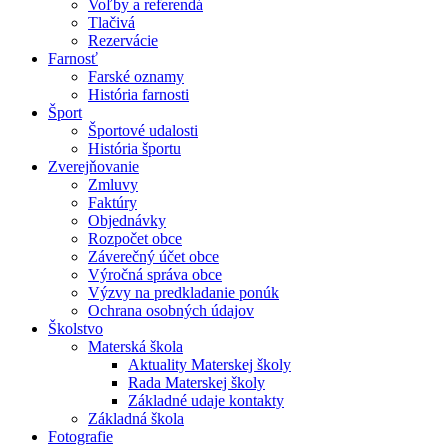
Voľby a referendá
Tlačivá
Rezervácie
Farnosť
Farské oznamy
História farnosti
Šport
Športové udalosti
História športu
Zverejňovanie
Zmluvy
Faktúry
Objednávky
Rozpočet obce
Záverečný účet obce
Výročná správa obce
Výzvy na predkladanie ponúk
Ochrana osobných údajov
Školstvo
Materská škola
Aktuality Materskej školy
Rada Materskej školy
Základné udaje kontakty
Základná škola
Fotografie