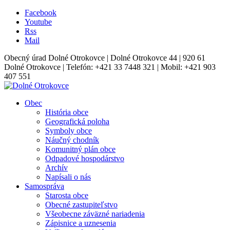
Facebook
Youtube
Rss
Mail
Obecný úrad Dolné Otrokovce | Dolné Otrokovce 44 | 920 61
Dolné Otrokovce | Telefón: +421 33 7448 321 | Mobil: +421 903
407 551
Obec
História obce
Geografická poloha
Symboly obce
Náučný chodník
Komunitný plán obce
Odpadové hospodárstvo
Archív
Napísali o nás
Samospráva
Starosta obce
Obecné zastupiteľstvo
Všeobecne záväzné nariadenia
Zápisnice a uznesenia