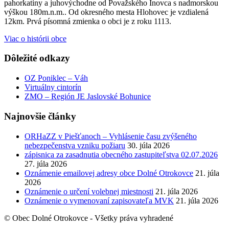
pahorkatiny a juhovýchodne od Považského Inovca s nadmorskou
výškou 180m.n.m.. Od okresného mesta Hlohovec je vzdialená
12km. Prvá písomná zmienka o obci je z roku 1113.
Viac o histórii obce
Dôležité odkazy
OZ Poniklec – Váh
Virtuálny cintorín
ZMO – Región JE Jaslovské Bohunice
Najnovšie články
ORHaZZ v Piešťanoch – Vyhlásenie času zvýšeného
nebezpečenstva vzniku požiaru
30. júla 2026
zápisnica za zasadnutia obecného zastupiteľstva 02.07.2026
27. júla 2026
Oznámenie emailovej adresy obce Dolné Otrokovce
21. júla
2026
Oznámenie o určení volebnej miestnosti
21. júla 2026
Oznámenie o vymenovaní zapisovateľa MVK
21. júla 2026
© Obec Dolné Otrokovce - Všetky práva vyhradené