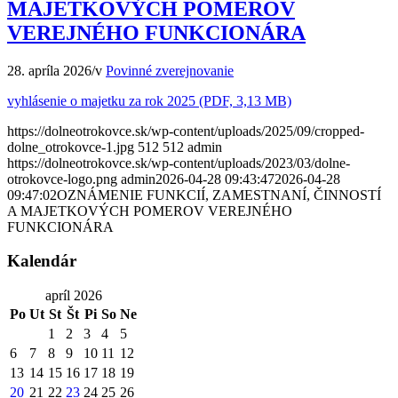
MAJETKOVÝCH POMEROV
VEREJNÉHO FUNKCIONÁRA
28. apríla 2026
/
v
Povinné zverejnovanie
vyhlásenie o majetku za rok 2025 (PDF, 3,13 MB)
https://dolneotrokovce.sk/wp-content/uploads/2025/09/cropped-
dolne_otrokovce-1.jpg
512
512
admin
https://dolneotrokovce.sk/wp-content/uploads/2023/03/dolne-
otrokovce-logo.png
admin
2026-04-28 09:43:47
2026-04-28
09:47:02
OZNÁMENIE FUNKCIÍ, ZAMESTNANÍ, ČINNOSTÍ
A MAJETKOVÝCH POMEROV VEREJNÉHO
FUNKCIONÁRA
Kalendár
apríl 2026
Po
Ut
St
Št
Pi
So
Ne
1
2
3
4
5
6
7
8
9
10
11
12
13
14
15
16
17
18
19
20
21
22
23
24
25
26