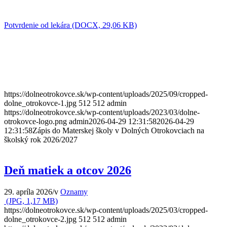
Potvrdenie od lekára (DOCX, 29,06 KB)
https://dolneotrokovce.sk/wp-content/uploads/2025/09/cropped-
dolne_otrokovce-1.jpg
512
512
admin
https://dolneotrokovce.sk/wp-content/uploads/2023/03/dolne-
otrokovce-logo.png
admin
2026-04-29 12:31:58
2026-04-29
12:31:58
Zápis do Materskej školy v Dolných Otrokovciach na
školský rok 2026/2027
Deň matiek a otcov 2026
29. apríla 2026
/
v
Oznamy
(JPG, 1,17 MB)
https://dolneotrokovce.sk/wp-content/uploads/2025/03/cropped-
dolne_otrokovce-2.jpg
512
512
admin