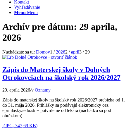
Kontakt
Vyhľadávanie
Menu
Menu
Archív pre dátum: 29 apríla,
2026
Nachádzate sa tu:
Domov
1
/
2026
2
/
apríl
3
/
29
Zápis do Materskej školy v Dolných
Otrokovciach na školský rok 2026/2027
29. apríla 2026
/
v
Oznamy
Zápis do materskej školy na školský rok 2026/2027 prebieha od 1.
do 31. mája 2026
. Prihlášky sa podávajú elektronicky cez
eprihlasky.iedu.sk + potvrdenie od lekára (nachádza sa pod
obrázkom)
(JPG, 347,69 KB)