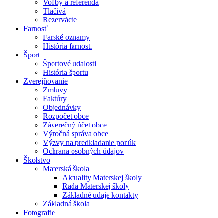
Voľby a referendá
Tlačivá
Rezervácie
Farnosť
Farské oznamy
História farnosti
Šport
Športové udalosti
História športu
Zverejňovanie
Zmluvy
Faktúry
Objednávky
Rozpočet obce
Záverečný účet obce
Výročná správa obce
Výzvy na predkladanie ponúk
Ochrana osobných údajov
Školstvo
Materská škola
Aktuality Materskej školy
Rada Materskej školy
Základné udaje kontakty
Základná škola
Fotografie