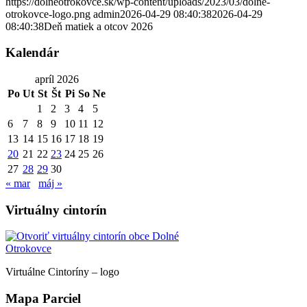
https://dolneotrokovce.sk/wp-content/uploads/2023/03/dolne-
otrokovce-logo.png
admin
2026-04-29 08:40:38
2026-04-29
08:40:38
Deň matiek a otcov 2026
Kalendár
apríl 2026
Po
Ut
St
Št
Pi
So
Ne
1
2
3
4
5
6
7
8
9
10
11
12
13
14
15
16
17
18
19
20
21
22
23
24
25
26
27
28
29
30
« mar
máj »
Virtuálny cintorín
Virtuálne Cintoríny – logo
Mapa Parciel