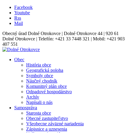
Facebook
Youtube
Rss
Mail
Obecný úrad Dolné Otrokovce | Dolné Otrokovce 44 | 920 61
Dolné Otrokovce | Telefón: +421 33 7448 321 | Mobil: +421 903
407 551
Obec
História obce
Geografická poloha
Symboly obce
Náučný chodník
Komunitný plán obce
Odpadové hospodárstvo
Archív
Napísali o nás
Samospráva
Starosta obce
Obecné zastupiteľstvo
Všeobecne záväzné nariadenia
Zápisnice a uznesenia