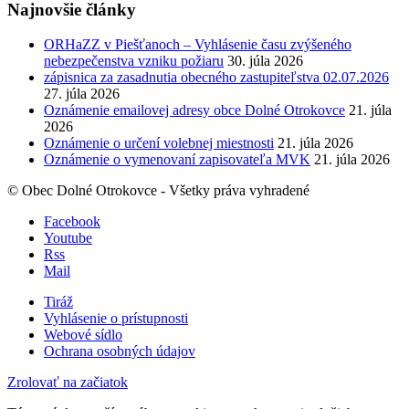
Najnovšie články
ORHaZZ v Piešťanoch – Vyhlásenie času zvýšeného
nebezpečenstva vzniku požiaru
30. júla 2026
zápisnica za zasadnutia obecného zastupiteľstva 02.07.2026
27. júla 2026
Oznámenie emailovej adresy obce Dolné Otrokovce
21. júla
2026
Oznámenie o určení volebnej miestnosti
21. júla 2026
Oznámenie o vymenovaní zapisovateľa MVK
21. júla 2026
© Obec Dolné Otrokovce - Všetky práva vyhradené
Facebook
Youtube
Rss
Mail
Tiráž
Vyhlásenie o prístupnosti
Webové sídlo
Ochrana osobných údajov
Zrolovať na začiatok