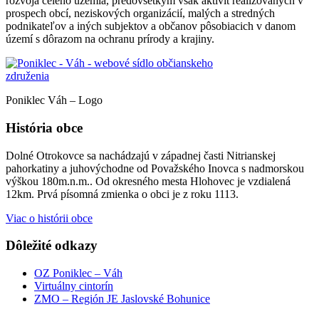
rozvoja celého územia, predovšetkým však aktivít realizovaných v
prospech obcí, neziskových organizácií, malých a stredných
podnikateľov a iných subjektov a občanov pôsobiacich v danom
území s dôrazom na ochranu prírody a krajiny.
Poniklec Váh – Logo
História obce
Dolné Otrokovce sa nachádzajú v západnej časti Nitrianskej
pahorkatiny a juhovýchodne od Považského Inovca s nadmorskou
výškou 180m.n.m.. Od okresného mesta Hlohovec je vzdialená
12km. Prvá písomná zmienka o obci je z roku 1113.
Viac o histórii obce
Dôležité odkazy
OZ Poniklec – Váh
Virtuálny cintorín
ZMO – Región JE Jaslovské Bohunice